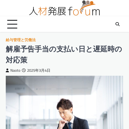
Skip
to
content
給与管理と労働法
解雇予告手当の支払い日と遅延時の
対応策
Naoto
2025年3月4日