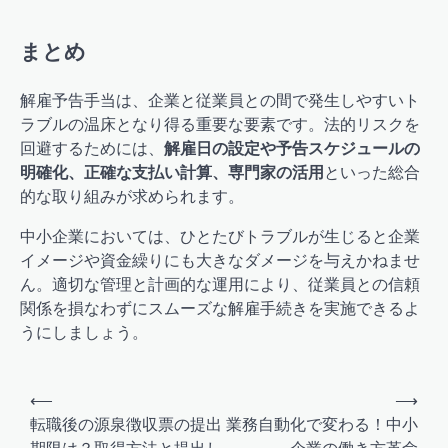
まとめ
解雇予告手当は、企業と従業員との間で発生しやすいト
ラブルの温床となり得る重要な要素です。法的リスクを
回避するためには、
解雇日の設定や予告スケジュールの
明確化、正確な支払い計算、専門家の活用
といった総合
的な取り組みが求められます。
中小企業においては、ひとたびトラブルが生じると企業
イメージや資金繰りにも大きなダメージを与えかねませ
ん。適切な管理と計画的な運用により、従業員との信頼
関係を損なわずにスムーズな解雇手続きを実施できるよ
うにしましょう。
投
⟵
⟶
稿
転職後の源泉徴収票の提出
業務自動化で変わる！中小
期限は？取得方法と提出し
企業の働き方革命