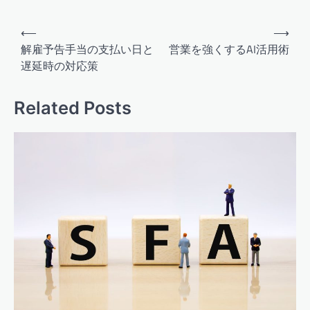
投
⟵
⟶
稿
解雇予告手当の支払い日と
営業を強くするAI活用術
遅延時の対応策
ナ
ビ
Related Posts
ゲ
ー
シ
ョ
ン