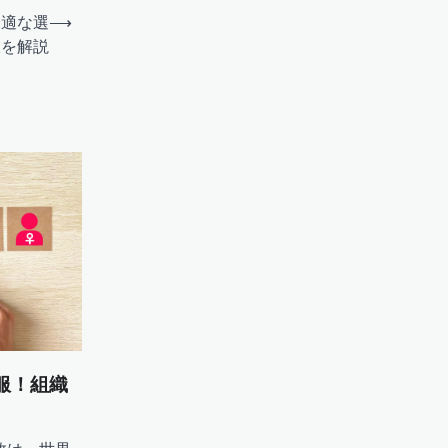
最適な選
⟶
肢を解説
服！組織