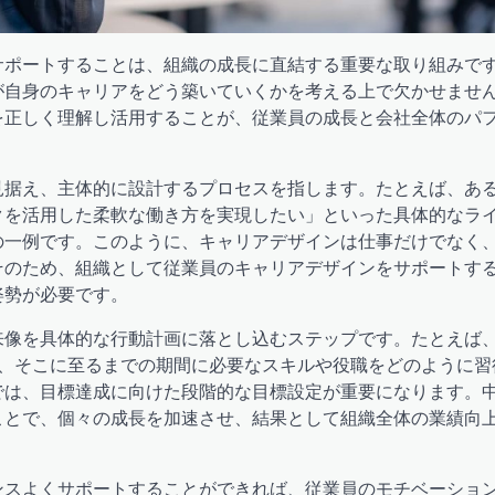
サポートすることは、組織の成長に直結する重要な取り組みで
が自身のキャリアをどう築いていくかを考える上で欠かせませ
を正しく理解し活用することが、従業員の成長と会社全体のパ
見据え、主体的に設計するプロセスを指します。たとえば、あ
クを活用した柔軟な働き方を実現したい」といった具体的なラ
の一例です。このように、キャリアデザインは仕事だけでなく
そのため、組織として従業員のキャリアデザインをサポートす
姿勢が必要です。
来像を具体的な行動計画に落とし込むステップです。たとえば
合、そこに至るまでの期間に必要なスキルや役職をどのように習
では、目標達成に向けた段階的な目標設定が重要になります。
ことで、個々の成長を加速させ、結果として組織全体の業績向
ンスよくサポートすることができれば、従業員のモチベーショ