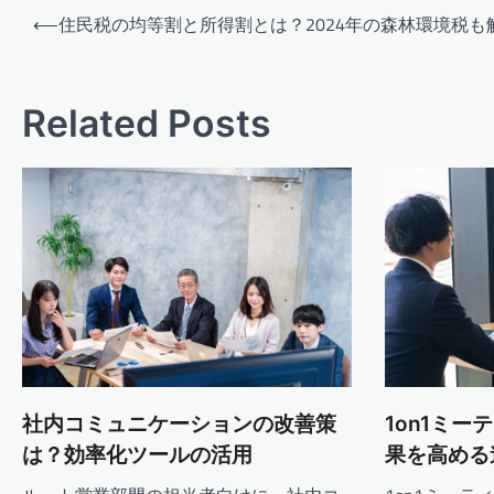
投
⟵
住民税の均等割と所得割とは？2024年の森林環境税も
稿
ナ
ビ
Related Posts
ゲ
ー
シ
ョ
ン
社内コミュニケーションの改善策
1on1ミ
は？効率化ツールの活用
果を高める