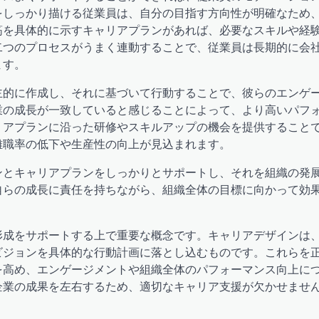
をしっかり描ける従業員は、自分の目指す方向性が明確なため
筋を具体的に示すキャリアプランがあれば、必要なスキルや経
二つのプロセスがうまく連動することで、従業員は長期的に会
ます。
主的に作成し、それに基づいて行動することで、彼らのエンゲ
業の成長が一致していると感じることによって、より高いパフ
リアプランに沿った研修やスキルアップの機会を提供すること
離職率の低下や生産性の向上が見込まれます。
ンとキャリアプランをしっかりとサポートし、それを組織の発
自らの成長に責任を持ちながら、組織全体の目標に向かって効
形成をサポートする上で重要な概念です。キャリアデザインは
ビジョンを具体的な行動計画に落とし込むものです。これらを
を高め、エンゲージメントや組織全体のパフォーマンス向上に
企業の成果を左右するため、適切なキャリア支援が欠かせませ