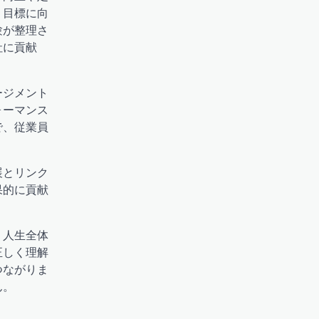
、目標に向
験が整理さ
社に貢献
ージメント
ォーマンス
で、従業員
展とリンク
果的に貢献
、人生全体
正しく理解
つながりま
ん。