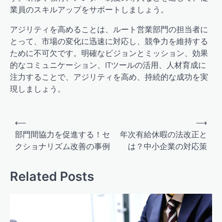
業員のスキルアップをサポートしましょう。
アジリティを高めることは、ルート営業部門の担当者に
とって、市場の変化に迅速に対応し、競争力を維持する
ために不可欠です。明確なビジョンとミッション、効果
的なコミュニケーション、ITツールの活用、人材育成に
注力することで、アジリティを高め、持続的な成功を実
現しましょう。
投
⟵
⟶
稿
部門間協力を促進する！セ
年次有給休暇の法改正と
クショナリズム改善の事例
は？中小企業の対応策
ナ
ビ
Related Posts
ゲ
ー
シ